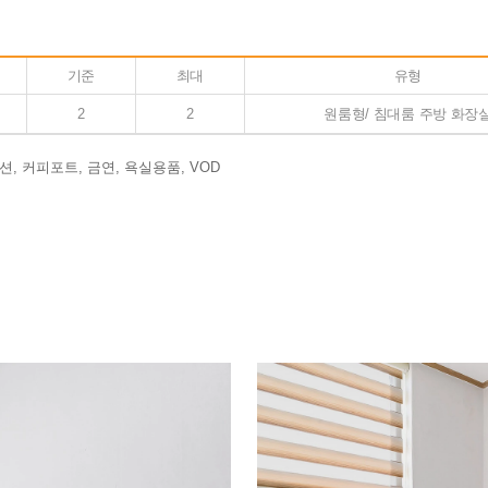
기준
최대
유형
2
2
원룸형/ 침대룸 주방 화장
덕션, 커피포트, 금연, 욕실용품, VOD