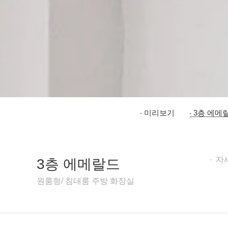
미리보기
3층 에메
자
3층 에메랄드
원룸형/ 침대룸 주방 화장실