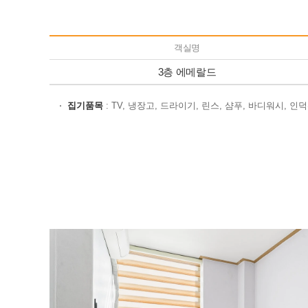
객실명
3층 에메랄드
집기품목
: TV, 냉장고, 드라이기, 린스, 샴푸, 바디워시, 인