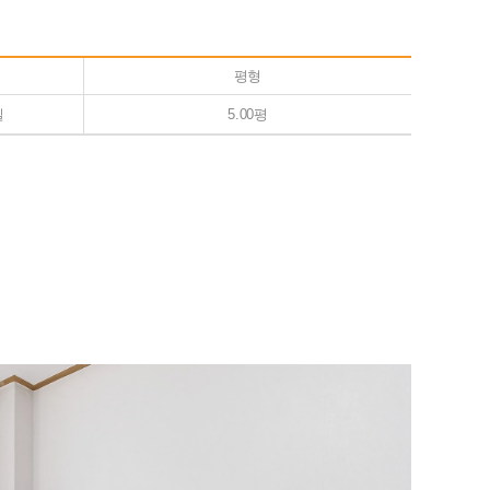
평형
실
5.00평